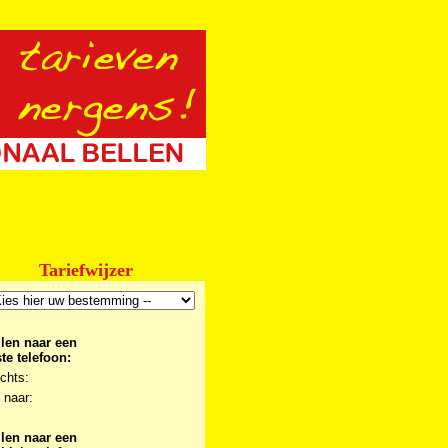
Tariefwijzer
llen naar een
te telefoon:
chts:
 naar:
llen naar een