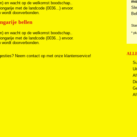
mo
m) en wacht op de welkomst boodschap..
Sle
ongarije met de landcode (0036...) ervoor.
u wordt doorverbonden.
Bel
garije bellen
Sta
m) en wacht op de welkomst boodschap..
* pl
ongarije met de landcode (0036...) ervoor.
u wordt doorverbonden.
ALLE
gesties? Neem contact op met onze klantenservice!
Su
Ui
Af
Di
Ge
Af