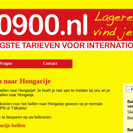
Vragen
Contact
n naar Hongarije
len naar Hongarije! Je hoeft je niet aan te melden bij ons en je
ellen naar Hongarije.
Be
kosten voor het bellen naar Hongarije gewoon op je normale
vas
KPN of T-Mobile!
Sle
t te besparen op uw belkosten.
Bel
rije bellen
Be