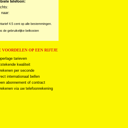
biele telefoon:
chts:
 naar:
rttarief 4.5 cent op alle bestemmingen.
us de gebruikelijke belkosten
 VOORDELEN OP EEN RIJTJE
perlage tarieven
tstekende kwaliteit
rekenen per seconde
rect internationaal bellen
en abonnement of contract
rekenen via uw telefoonrekening